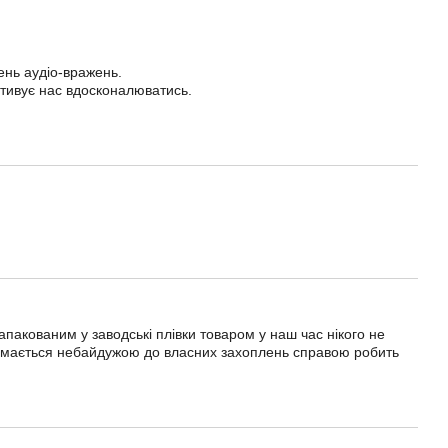
ень аудіо-вражень.
отивує нас вдосконалюватись.
апакованим у заводські плівки товаром у наш час нікого не
займається небайдужою до власних захоплень справою робить