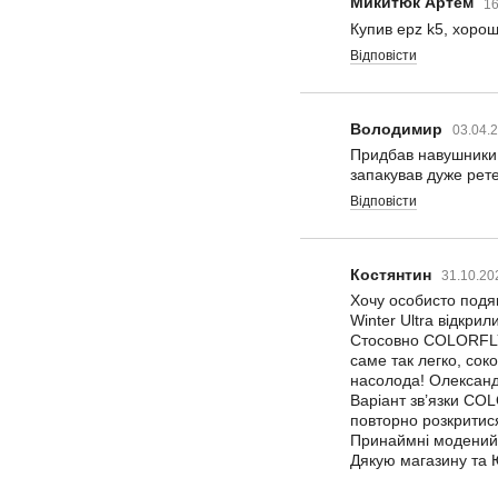
Микитюк Артем
16
Купив epz k5, хорош
Відповісти
Володимир
03.04.
Придбав навушники.
запакував дуже рете
Відповісти
Костянтин
31.10.20
Хочу особисто подяк
Winter Ultra відкрил
Стосовно COLORFLY 
саме так легко, сок
насолода! Олександ
Варіант зв’язки CO
повторно розкритися
Принаймні модений 
Дякую магазину та Ю