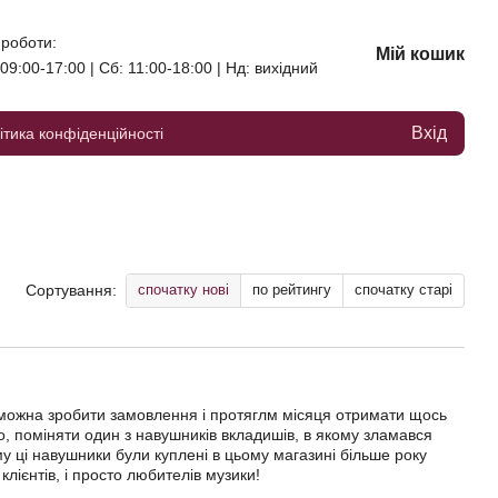
 роботи:
Мій кошик
09:00-17:00 | Сб: 11:00-18:00 | Нд: вихідний
Вхід
ітика конфіденційності
спочатку нові
по рейтингу
спочатку старі
Сортування:
го можна зробити замовлення і протяглм місяця отримати щось
о, поміняти один з навушників вкладишів, в якому зламався
 ці навушники були куплені в цьому магазині більше року
лієнтів, і просто любителів музики!