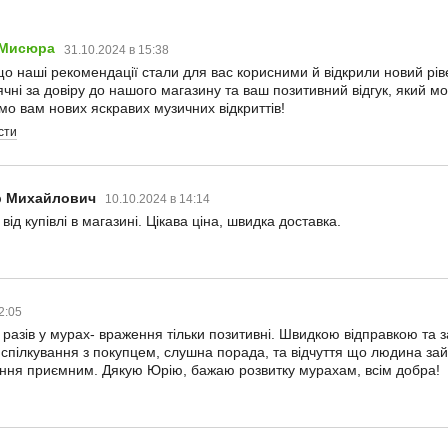
 Мисюра
31.10.2024 в 15:38
що наші рекомендації стали для вас корисними й відкрили новий рів
чні за довіру до нашого магазину та ваш позитивний відгук, який м
о вам нових яскравих музичних відкриттів!
сти
р Михайлович
10.10.2024 в 14:14
ід купівлі в магазині. Цікава ціна, швидка доставка.
02:05
 разів у мурах- враження тільки позитивні. Швидкою відправкою та з
е спілкування з покупцем, слушна порада, та відчуття що людина 
ння приємним. Дякую Юрію, бажаю розвитку мурахам, всім добра!