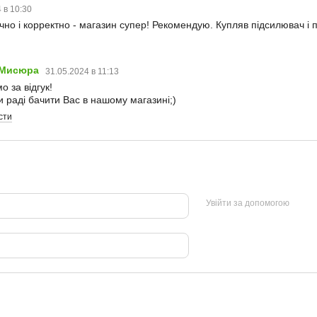
 в 10:30
чно і корректно - магазин супер! Рекомендую. Купляв підсилювач і 
 Мисюра
31.05.2024 в 11:13
о за відгук!
 раді бачити Вас в нашому магазині;)
сти
Увійти за допомогою