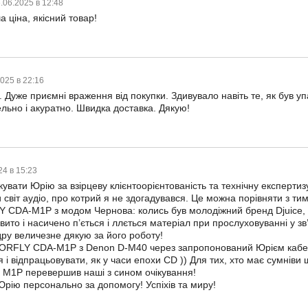
.06.2025 в 12:48
а ціна, якісний товар!
2025 в 22:16
 Дуже приємні враження від покупки. Здивувало навіть те, як був 
льно і акуратно. Швидка доставка. Дякую!
24 в 15:23
увати Юрію за взірцеву клієнтоорієнтованість та технічну експерт
и світ аудіо, про котрий я не здогадувався. Це можна порівняти з тим
CDA-M1P з модом Чернова: колись був молодіжний бренд Djuice, в
овито і насичено п’ється і ллється матеріал при прослуховуванні у
ру величезне дякую за його роботу!
LORFLY CDA-M1P з Denon D-M40 через запропонований Юрієм кабел
 і відпрацьовувати, як у часи епохи CD )) Для тих, хто має сумніви 
M1P перевершив наші з сином очікування!
рію персонально за допомогу! Успіхів та миру!