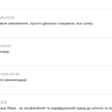
026 в 22:52
вили замовлення, просто ідеально спакували, все супер.
 в 23:20
товар.
4.2026 в 07:58
ої рекомендації.
10:35
ану Юрію , за професійний та індивідуальний підхід до клієнта та п