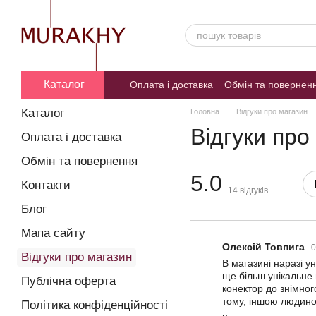
Перейти до основного контенту
Каталог
Оплата і доставка
Обмін та повернен
Гарантія оригінальності
Каталог
Головна
Відгуки про магазин
Відгуки про
Оплата і доставка
Обмін та повернення
5.0
Контакти
14
відгуків
Блог
Мапа сайту
Олексій Товпига
0
Відгуки про магазин
В магазині наразі у
ще більш унікальне 
Публічна оферта
конектор до знімно
тому, іншою людиною
Політика конфіденційності