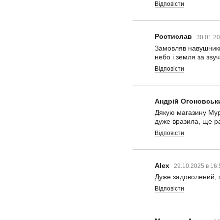
Відповісти
Ростислав
30.01.20
Замовляв навушники,
небо і земля за зву
Відповісти
Андрій Огоновськ
Дякую магазину Мура
дуже вразила, ще р
Відповісти
Alex
29.10.2025 в 16
Дуже задоволений, 
Відповісти