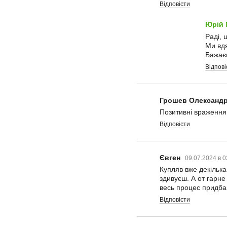
Відповісти
Юрій
Раді, 
Ми вдя
Бажаєм
Відпові
Грошев Олександ
Позитивні враження в
Відповісти
Євген
09.07.2024 в 
Купляв вже декілька
здивуєш. А от гарн
весь процес придба
Відповісти