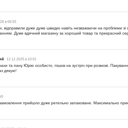
26 в 06:55
 відправили дуже дуже швидко навіть незважаючи на проблеми зі св
чанням. Дуже вдячний магазину за хороший товар та прекрасний сер
ий
12.12.2025 в 10:01
хи та пану Юрію особисто, пішов на зустріч при розмові. Пакування
аз дякую!
:50
замовлення прийшло дуже ретельно запаковане. Максимально приє