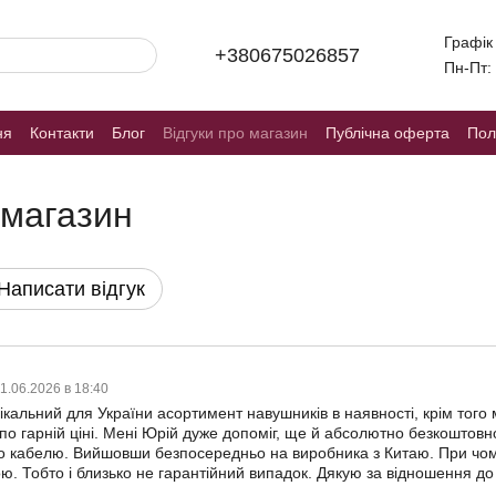
Графік
+380675026857
Пн-Пт: 
ня
Контакти
Блог
Відгуки про магазин
Публічна оферта
Пол
 магазин
Написати відгук
1.06.2026 в 18:40
нікальний для України асортимент навушників в наявності, крім то
по гарній ціні. Мені Юрій дуже допоміг, ще й абсолютно безкоштовн
го кабелю. Вийшовши безпосередньо на виробника з Китаю. При чому
. Тобто і близько не гарантійний випадок. Дякую за відношення до к