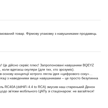
упакований товар. Фірмову упаковку з навушниками продавець
изу! Це дійсно сервіс плюс! Запропоновані навушники BQEYZ
, коли вдягаєш окуляри (для тих, хто зрозуміє).
 основу концепції котрого лягла ідея «цифрового соку»…
 зв’язці з наведеними вище навушниками – це просто безупинна
ь RC40A (ddHiFi 4.4 to RCA) змусив наш старенький Денон
щодо зв’язки мобільного ЦАПу зі стаціонаром: не вагайтеся!