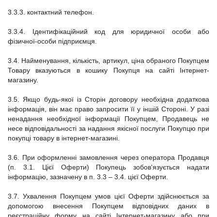
3.3.3.
контактний телефон.
3.3.4. Ідентифікаційний код для юридичної особи або
фізичної-особи підприємця.
3.4.
Найменування, кількість, артикул, ціна обраного Покупцем
Товару вказуються в кошику Покупця на сайті
Інтернет-
магазину.
3.5.
Якщо будь-якої із Сторін договору необхідна додаткова
інформація, він має право запросити її у іншій Стороні.
У разі
ненадання необхідної інформації Покупцем, Продавець не
несе відповідальності за надання якісної послуги Покупцю при
покупці товару в
інтернет-магазині.
3.6.
При оформленні замовлення через оператора Продавця
(п. 3.1. Цієї Оферти) Покупець зобов'язується надати
інформацію, зазначену в п. 3.3 – 3.4.
цієї Оферти.
3.7.
Ухвалення Покупцем умов цієї Оферти здійснюється за
допомогою внесення Покупцем відповідних даних в
реєстраційну форму на сайті
Інтернет-магазину
або при