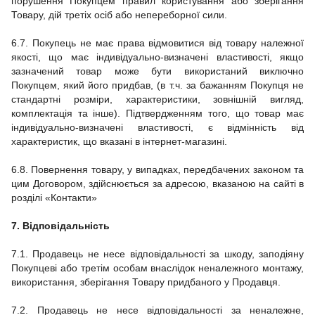
порушення Покупцем правил користування або зберігання
Товару, дій третіх осіб або непереборної сили.
6.7.
Покупець не має права відмовитися від товару належної
якості, що має індивідуально-визначені властивості, якщо
зазначений товар може бути використаний виключно
Покупцем, який його придбав, (в т.ч. за бажанням Покупця не
стандартні розміри, характеристики, зовнішній вигляд,
комплектація та інше).
Підтвердженням того, що товар має
індивідуально-визначені властивості, є відмінність від
характеристик, що вказані в
інтернет-магазині.
6.8.
Повернення товару, у випадках, передбачених законом та
цим Договором, здійснюється за адресою, вказаною на сайті в
розділі «Контакти»
7. Відповідальність
7.1.
Продавець не несе відповідальності за шкоду, заподіяну
Покупцеві або третім особам внаслідок неналежного монтажу,
використання, зберігання Товару придбаного у Продавця.
7.2.
Продавець не несе відповідальності за неналежне,