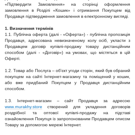
«Підтвердити Замовлення» на сторінці оформлення
замовлення в Розділі «Кошик» і отримання Покупцем від
Продавця підтвердження замовлення в електронному вигляді.
1.
Визначення термінів
1.1.
Публічна оферта (далі - «Оферта») - публічна пропозиція
Продавця, адресована невизначеному колу осіб, укласти з
Продавцем договір купівлі-продажу товару дистанційним
способом (далі - «Договір») на умовах, що містяться в цій
Оферті.
1.2. Товар або Послуга – об'єкт угоди сторін, який був обраний
покупцем на сайті Інтернет-магазину та поміщений у кошик,
або вже придбаний Покупцем у Продавця дистанційним
способом.
1.3. Інтернет-магазин – сайт Продавця за адресою
www
.murakhy.store
створений для укладення договорів
роздрібної та оптової купівлі-продажу на підставі
ознайомлення Покупця із запропонованим Продавцем описом
Товару за допомогою мережі Інтернет.