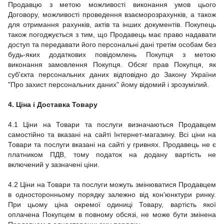
Продавцю з метою можливості виконання умов цього
Договору, можливості проведення взаєморозрахунків, а також
для отримання рахунків, актів та інших документів.
Покупець
також погоджується з тим, що Продавець має право надавати
доступ та передавати його персональні дані третім особам без
будь-яких додаткових повідомлень Покупця з метою
виконання замовлення Покупця.
Обсяг прав Покупця, як
суб'єкта персональних даних відповідно до Закону України
"Про захист персональних даних" йому відомий і зрозумілий.
4. Ціна і Доставка Товару
4.1 Ціни на Товари та послуги визначаються Продавцем
самостійно та вказані на сайті Інтернет-магазину. Всі ціни на
Товари та послуги вказані на сайті у гривнях. Продавець не є
платником ПДВ, тому податок на додану вартість не
включений у зазначені ціни.
4.2 Ціни на Товари та послуги можуть змінюватися Продавцем
в односторонньому порядку залежно від кон'юнктури ринку.
При цьому ціна окремої одиниці Товару, вартість якої
оплачена Покупцем в повному обсязі, не може бути змінена