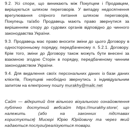
9.2. Усі спори, що виникають між Покупцем і Продавцем,
вирішуються шляхом переговорів. У випадку недосягнення
врегулювання спірного питання шляхом переговорів,
Покупець та/або Продавець мають право звернутися за
вирішенням спору до судових органів відповідно до чинного
законодавства України.
9.3. Продавець має право вносити зміни до цього Договору в
односторонньому порядку, передбаченому п. 5.2.1. Договору.
Крім того, зміни до Договору також можуть бути внесені за
взаємною згодою Сторін в порядку, передбаченому чинним
законодавством України.
9.4. Для видалення своїх персональних даних із бази даних
клієнтів, Покупцеві необхідно звернутись з індивідуальним
запитом на електронну пошту
murakhy@mailc.net
Сайт — відкритий для вільного візуального ознайомлення
публічно доступний вебсайт https://murakhy.store/, що
належить (або на законних підставах
користується) Мисюрі Юрію Юрійовичу та через який
надаються послуги/реалізуються товари.