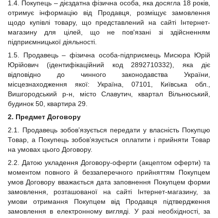
1.4. Покупець – дієздатна фізична особа, яка досягла 18 років,
отримує інформацію від Продавця, розміщує замовлення
щодо купівлі товару, що представлений на сайті Інтернет-
магазину для цілей, що не пов'язані зі здійсненням
підприємницької діяльності.
1.5. Продавець – фізична особа-підприємець Мисюра Юрій
Юрійович (ідентифікаційний код 2892710332), яка діє
відповідно до чинного законодавства України,
місцезнаходження якої: Україна, 07101, Київська обл.,
Вишгородський р-н, місто Славутич, квартал Вільнюський,
будинок 50, квартира 29.
2.
Предмет Договору
2.1. Продавець зобов’язується передати у власність Покупцю
Товар, а Покупець зобов’язується оплатити і прийняти Товар
на умовах цього Договору.
2.2. Датою укладення Договору-оферти (акцептом оферти) та
моментом повного й беззаперечного прийняттям Покупцем
умов Договору вважається дата заповнення Покупцем форми
замовлення, розташованої на сайті Інтернет-магазину, за
умови отримання Покупцем від Продавця підтвердження
замовлення в електронному вигляді. У разі необхідності, за