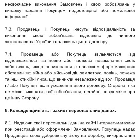
несвоєчасне виконання Замовлень і своїх зобов’язань у
випадку надання Покупцем недостовірної або помилкової
інформації.
7.3.
Продавець і Покупець несуть відповідальність за
виконання своїх зобов'язань відповідно до чинного
законодавства України і положень цього Договору.
7.4.
Продавець або Покупець звільняються від
відповідальності за повне або часткове невиконання своїх
зобов'язань, якщо невиконання є наслідком форс-мажорних
обставин як: війна або військові дії, землетрус, повінь, пожежа
та інші стихійні лиха, що виникли незалежно від волі Продавця
і / або Покупця після укладення цього договору.
Сторона, яка
не може виконати свої зобов'язання, негайно повідомляє про
це іншу Сторону.
8. Конфіденційність і захист персональних даних.
8.1. Надаючи свої персональні дані на сайті Інтернет-магазину
при реєстрації або оформленні Замовлення, Покупець надає
Продавцеві свою добровільну згоду на обробку, використання