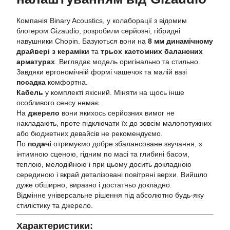
Компанія Binary Acoustics, у колаборації з відомим
блогером Gizaudio, розробили серйозні, гібридні
навушники Chopin. Базуються вони на
8 мм динамічному
драйвері з кераміки
та
трьох кастомних балансних
арматурах
. Виглядає модель оригінально та стильно.
Завдяки ергономічній формі чашечок та малій вазі
посадка
комфортна.
Кабель
у комплекті якісний. Міняти на щось інше
особливого сенсу немає.
На
джерело
вони якихось серйозних вимог не
накладають, проте підключати їх до зовсім малопотужних
або бюджетних девайсів не рекомендуємо.
По
подачі
отримуємо добре збалансоване звучання, з
інтимною сценою, гідним по масі та глибині басом,
теплою, мелодійною і при цьому досить докладною
серединою і вкрай деталізовані повітряні верхи. Вийшло
дуже обширно, виразно і достатньо докладно.
Відмінне універсальне рішення під абсолютно будь-яку
стилістику та джерело.
Характеристики: