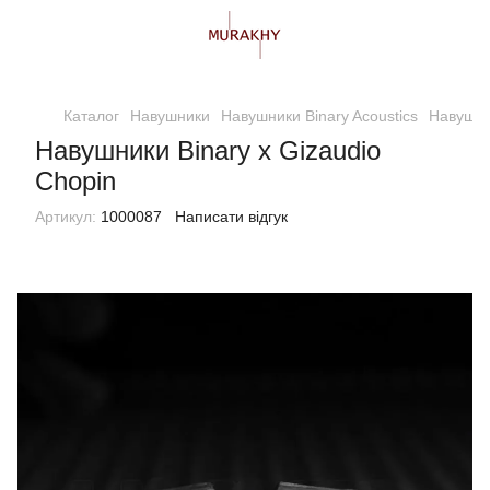
Каталог
Навушники
Навушники Binary Acoustics
Навушник
Навушники Binary х Gizaudio
Chopin
Артикул:
1000087
Написати відгук