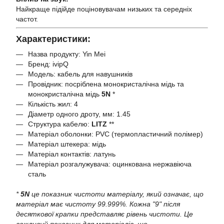
Найкраще підійде поціновувачам низьких та середніх
частот.
Характеристики:
Назва продукту: Yin Mei
Бренд: ivipQ
Модель: кабель для навушників
Провідник: посріблена монокристалічна мідь та
монокристалічна мідь
5N
*
Кількість жил: 4
Діаметр одного дроту, мм: 1.45
Структура кабелю:
LITZ
**
Матеріал оболонки: PVC (термопластичний полімер)
Матеріал штекера: мідь
Матеріал контактів: латунь
Матеріал розгалужувача: оцинкована нержавіюча
сталь
*
5N
це показник чистоти матеріалу, який означає, що
матеріал має чистоту 99.999%. Кожна "9" після
десяткової крапки представляє рівень чистоти. Це
важливий показник для матеріалів, що