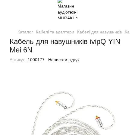
Каталог
Кабелі та адаптери
Кабелі для навушників
Кабе
Кабель для навушників ivipQ YIN
Mei 6N
Артикул:
1000177
Написати відгук